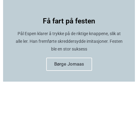
Få fart på festen
Pål Espen klarer å trykke på de riktige knappene, slik at
alle ler. Han fremførte skreddersydde imitasjoner. Festen
ble en stor suksess
Børge Jomaas