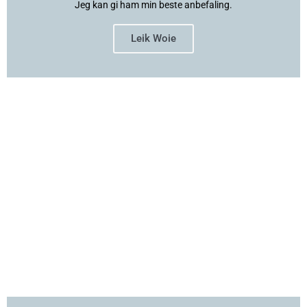
Jeg kan gi ham min beste anbefaling.
Leik Woie